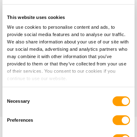
Imagens de instalação
This website uses cookies
We use cookies to personalise content and ads, to
provide social media features and to analyse our traffic.
We also share information about your use of our site with
our social media, advertising and analytics partners who
may combine it with other information that you’ve
provided to them or that they’ve collected from your use
of their services. You consent to our cookies if you
continue to use our website.
Torno CNC
Ret
Mazak QTN 200
Fa
Consent
Necessary
Selection
Preferences
No products found