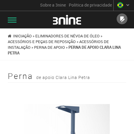
Sobre a 3nine
Política de privacidade
ENVIE
INICIAÇÃO
»
ELIMINADORES DE NÉVOA DE ÓLEO
»
ACESSÓRIOS E PEÇAS DE REPOSIÇÃO
»
ACESSÓRIOS DE
INSTALAÇÃO
»
PERNA DE APOIO
»
PERNA DE APOIO CLARA LINA
PETRA
Perna
de apoio Clara Lina Petra