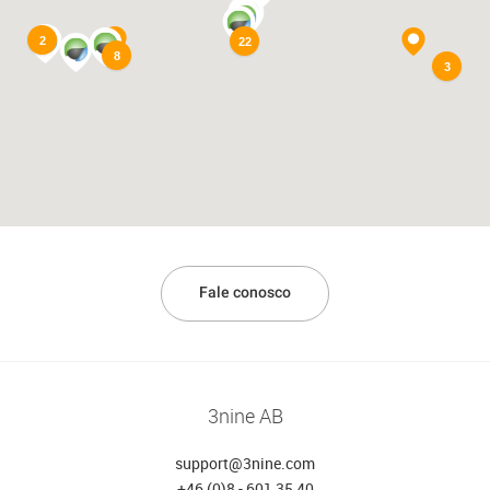
2
22
8
3
Fale conosco
3nine AB
support@3nine.com
+46 (0)8 - 601 35 40