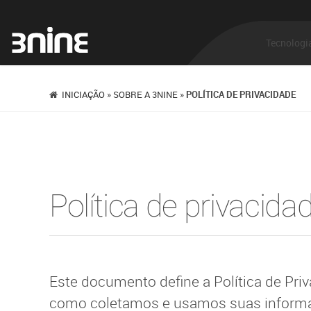
Tecnologi
INICIAÇÃO
»
SOBRE A 3NINE
»
POLÍTICA DE PRIVACIDADE
TECNOLOGIA
Como funciona a separação de disco
Tecnologia Verde
Política de privacida
Saúde e segurança
Este documento define a Política de Priv
como coletamos e usamos suas inform