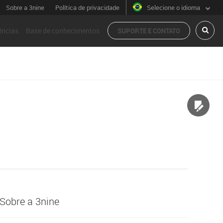
Sobre a 3nine
Política de privacidade
Selecione o idioma
ências
Base de conhecimentos
SUPORTE E CONTATO
ENVI
Sobre a 3nine