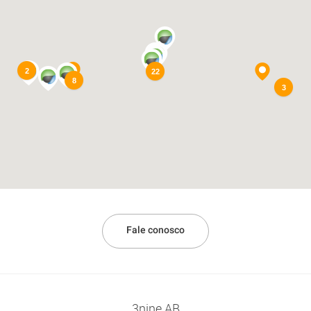
2
22
8
3
Fale conosco
3nine AB