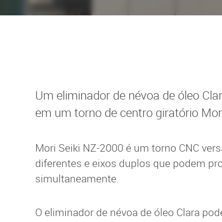
BLUE LINE ELIMINADORES DE
SEPARADO
NÉVOA DE ÓLEO
“Skimmer“ 
Alma 500 pt
“Skimmer“
Lina 500
Um eliminador de névoa de óleo Clar
Clara 1000
em um torno de centro giratório Mor
Emma 2500
Petra 1000
Mori Seiki NZ-2000 é um torno CNC vers
diferentes e eixos duplos que podem pr
simultaneamente.
O eliminador de névoa de óleo Clara pod