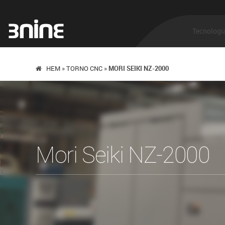
Tecnologi
HEM
»
TORNO CNC
»
MORI SEIKI NZ-2000
TECNOLOGIA
Como funciona a separação de disco
Tecnologia Verde
Mori Seiki NZ-2000
Saúde e segurança