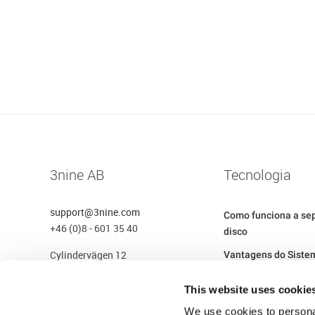
3nine AB
Tecnologia
support@3nine.com
Como funciona a se
+46 (0)8 - 601 35 40
disco
Cylindervägen 12
Vantagens do Siste
131 27 Nacka Strand
Separação de Névoa
Sverige
3nine
This website uses cookie
Tecnologia Verde
We use cookies to personal