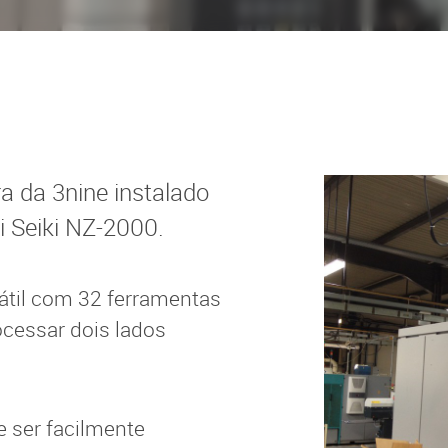
R DE ÓLEO
APLICAÇÕES
de óleo SLS
Centros de usinagem CN
 de óleo MOS
Retificadora CNC
Torno CNC
a da 3nine instalado
Aplicações
i Seiki NZ-2000.
átil com 32 ferramentas
ocessar dois lados
e ser facilmente