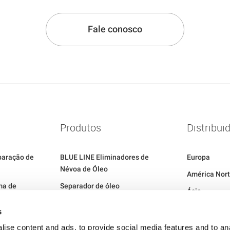
Fale conosco
Produtos
Distribui
paração de
BLUE LINE Eliminadores de
Europa
Névoa de Óleo
América Nort
ma de
Separador de óleo
Ásia
 de Óleo da
s
ise content and ads, to provide social media features and to an