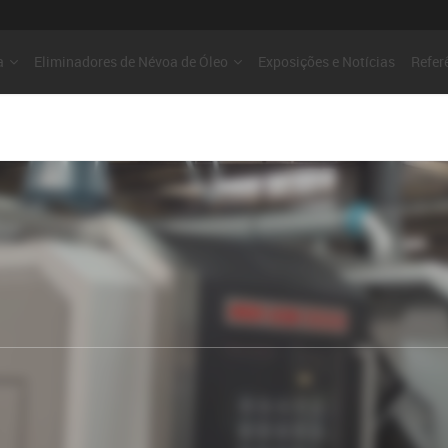
a
Eliminadores de Névoa de Óleo
Exposições e Notícias
Refer
VANTAGENS
Baixa Manutenção
Alta Separação
Baixo Concumo do Filtro
Aplicações de alta pressão
Sem necessidade de encanamentos